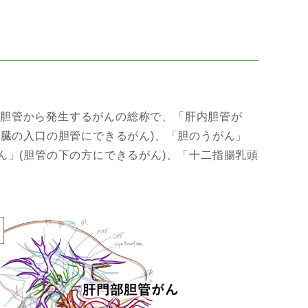
す胆管から発生するがんの総称で、「肝内胆管が
肝臓の入口の胆管にできるがん)、「胆のうがん」
ん」(胆管の下の方にできるがん)、「十二指腸乳頭