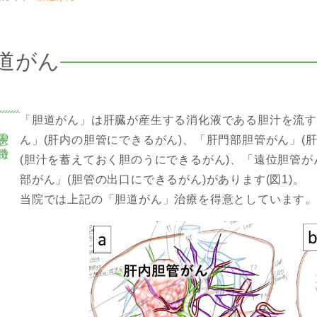
道がん
「胆道がん」は肝臓が産生する消化液である胆汁を流
患の特徴
ん」(肝内の胆管にできるがん)、「肝門部胆管がん」(
(胆汁を蓄えておく胆のうにできるがん)、「遠位胆管が
部がん」(胆管の出口にできるがん)があります(図1)。
当院では上記の「胆道がん」治療を得意としています。