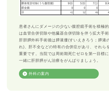
患者さんにダメージの少ない腹腔鏡手術を積極的
は血管合併切除や他臓器合併切除を伴う拡大手術
肝胆膵外科手術後は膵液瘻(すいえきろう；膵液の
れ)、肝不全などの特有の合併症があり、それら
重要です。当院では周術期死亡ゼロを第一目標に
一緒に肝胆膵がん治療をがんばりましょう。
外科の案内