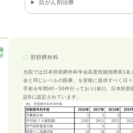
抗がん剤治療
当科の紹介
〇
肝胆膵外科
当院では日本肝胆膵外科学会高度技能指導医1名
会と同じレベルの医療」を皆様に提供すべく日々
手術を年間40～50件行っており(表1)、日本肝
設Bに認定されています。