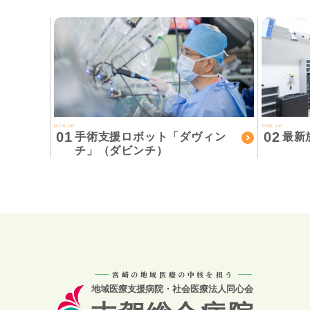
PICK UP
PICK UP
01
02
手術支援ロボット「ダヴィン
最新
チ」（ダビンチ）
宮崎の地域医療の中核を担う
地域医療支援病院・社会医療法人同心会