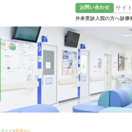
お問い合わせ
外来受診
入院の方へ
診療
気ガイド
>
胆道がん