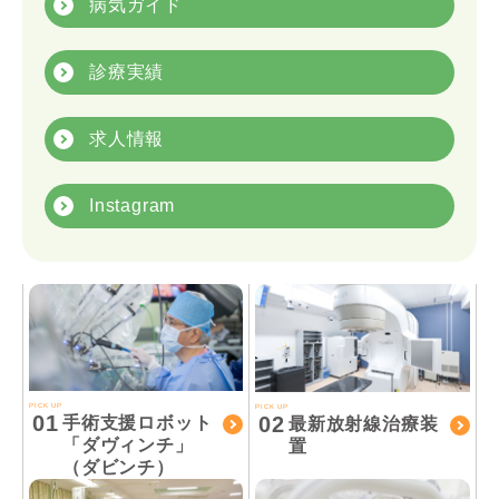
病気ガイド
診療実績
求人情報
Instagram
PICK UP
PICK UP
01
02
手術支援ロボット
最新放射線治療装
「ダヴィンチ」
置
（ダビンチ）