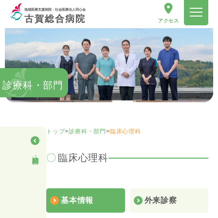
地域医療支援病院・社会医療法人同心会
古賀総合病院
アクセス
診療科・部門
トップ
>
診療科・部門
>
臨床心理科
診療科・部門
臨床心理科
基本情報
外来診察