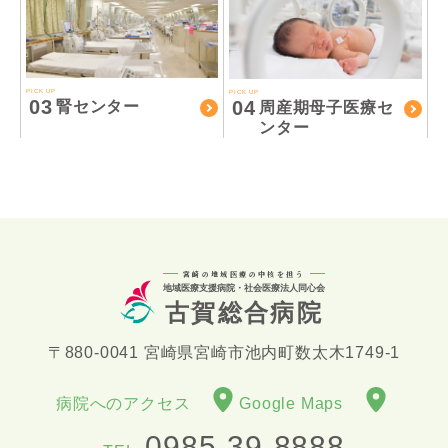
PICK UP
PICK UP
03
04
腎センター
周産期母子医療セ
ンター
宮崎の地域医療の中核を担う
地域医療支援病院・社会医療法人同心会
古賀総合病院
〒880-0041 宮崎県宮崎市池内町数太木1749-1
病院へのアクセス
Google Maps
0985-39-8888