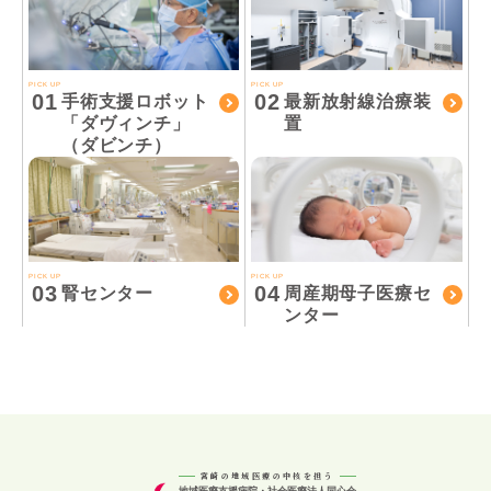
PICK UP
PICK UP
01
02
手術支援ロボット
最新放射線治療装
「ダヴィンチ」
置
（ダビンチ）
PICK UP
PICK UP
03
04
腎センター
周産期母子医療セ
ンター
宮崎の地域医療の中核を担う