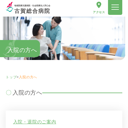
地域医療支援病院・社会医療法人同心会
古賀総合病院
アクセス
入院の方へ
トップ
>
入院の方へ
入院の方へ
入院・退院のご案内