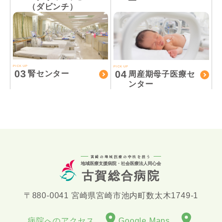
（ダビンチ）
PICK UP
PICK UP
03
04
腎センター
周産期母子医療セ
ンター
宮崎の地域医療の中核を担う
地域医療支援病院・社会医療法人同心会
古賀総合病院
〒880-0041 宮崎県宮崎市池内町数太木1749-1
病院へのアクセス
Google Maps