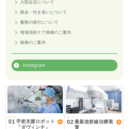
入院生活について
面会・付き添いについて
書類の発行について
地域包括ケア病棟のご案内
病棟のご案内
Instagram
PICK UP
PICK UP
01
02
手術支援ロボット
最新放射線治療装
「ダヴィンチ」
置