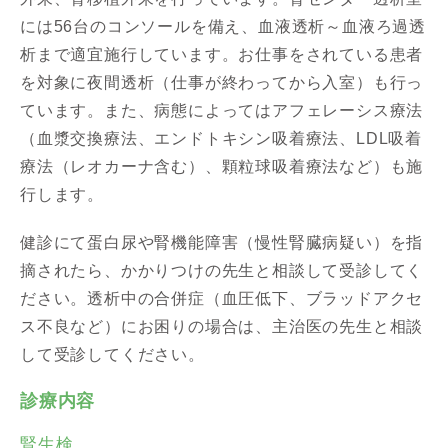
には56台のコンソールを備え、血液透析～血液ろ過透
析まで適宜施行しています。お仕事をされている患者
を対象に夜間透析（仕事が終わってから入室）も行っ
ています。また、病態によってはアフェレーシス療法
（血漿交換療法、エンドトキシン吸着療法、LDL吸着
療法（レオカーナ含む）、顆粒球吸着療法など）も施
行します。
健診にて蛋白尿や腎機能障害（慢性腎臓病疑い）を指
摘されたら、かかりつけの先生と相談して受診してく
ださい。透析中の合併症（血圧低下、ブラッドアクセ
ス不良など）にお困りの場合は、主治医の先生と相談
して受診してください。
診療内容
腎生検