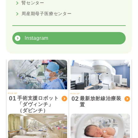
腎センター
周産期母子医療センター
Instagram
PICK UP
PICK UP
01
02
手術支援ロボット
最新放射線治療装
「ダヴィンチ」
置
（ダビンチ）