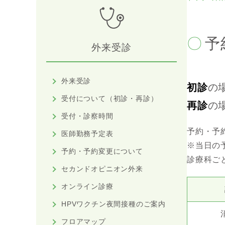
予
外来受診
外来受診
初診
の
受付について（初診・再診）
再診
の
受付・診察時間
予約・予
医師勤務予定表
※当日の
予約・予約変更について
診療科ご
セカンドオピニオン外来
オンライン診療
HPVワクチン夜間接種のご案内
フロアマップ