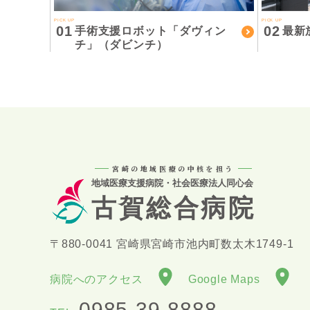
PICK UP
PICK UP
01
02
手術支援ロボット「ダヴィン
最新
チ」（ダビンチ）
宮崎の地域医療の中核を担う
地域医療支援病院・社会医療法人同心会
古賀総合病院
〒880-0041 宮崎県宮崎市池内町数太木1749-1
病院へのアクセス
Google Maps
0985-39-8888