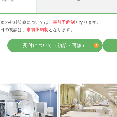
状腺の外科診察については、
事前予約制
となります。
曜日の初診は、
事前予約制
となります。
受付について（初診・再診）