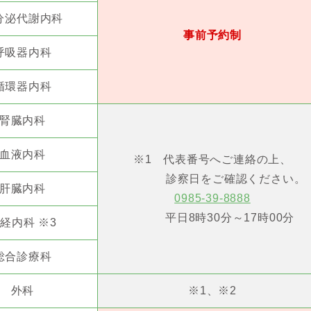
分泌代謝内科
事前予約制
呼吸器内科
循環器内科
腎臓内科
血液内科
※1 代表番号へご連絡の上、
診察日をご確認ください。
肝臓内科
0985-39-8888
平日8時30分～17時00分
経内科 ※3
総合診療科
外科
※1、※2