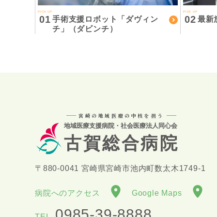
PICK UP
PICK UP
01
02
手術支援ロボット「ダヴィン
最新
チ」（ダビンチ）
宮崎の地域医療の中核を担う
地域医療支援病院・社会医療法人同心会
古賀総合病院
〒880-0041 宮崎県宮崎市池内町数太木1749-1
病院へのアクセス
Google Maps
0985-39-8888
TEL.