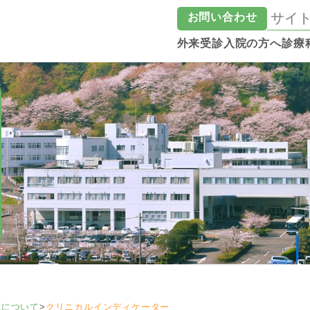
お問い合わせ
外来受診
入院の方へ
診療
院について
>
クリニカルインディケーター