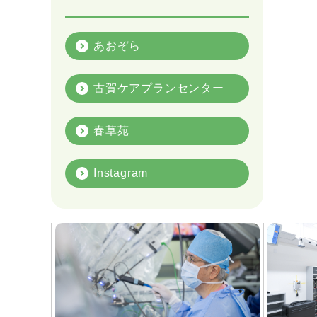
あおぞら
古賀ケアプランセンター
春草苑
Instagram