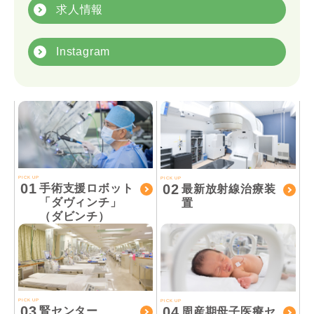
求人情報
Instagram
PICK UP
PICK UP
01
02
手術支援ロボット
最新放射線治療装
「ダヴィンチ」
置
（ダビンチ）
PICK UP
PICK UP
03
04
腎センター
周産期母子医療セ