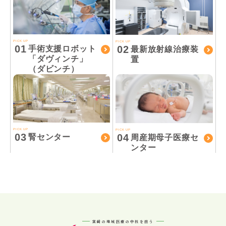
PICK UP
PICK UP
01
02
手術支援ロボット
最新放射線治療装
「ダヴィンチ」
置
（ダビンチ）
PICK UP
PICK UP
03
04
腎センター
周産期母子医療セ
ンター
宮崎の地域医療の中核を担う