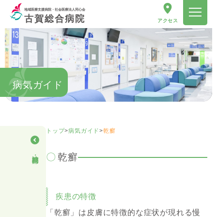
地域医療支援病院・社会医療法人同心会
古賀総合病院
アクセス
病気ガイド
トップ
>
病気ガイド
>
乾癬
診療科・部門
乾癬
疾患の特徴
「乾癬」は皮膚に特徴的な症状が現れる慢