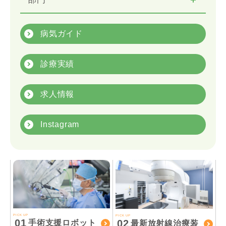
病気ガイド
診療実績
求人情報
Instagram
PICK UP
PICK UP
01
02
手術支援ロボット
最新放射線治療装