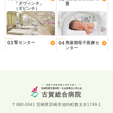
「ダヴィンチ」
置
（ダビンチ）
PICK UP
PICK UP
03
04
腎センター
周産期母子医療セ
ンター
宮崎の地域医療の中核を担う
地域医療支援病院・社会医療法人同心会
古賀総合病院
〒880-0041 宮崎県宮崎市池内町数太木1749-1