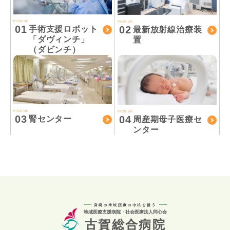
PICK UP
PICK UP
01
02
手術支援ロボット
最新放射線治療装
「ダヴィンチ」
置
（ダビンチ）
PICK UP
PICK UP
03
04
腎センター
周産期母子医療セ
ンター
宮崎の地域医療の中核を担う
地域医療支援病院・社会医療法人同心会
古賀総合病院