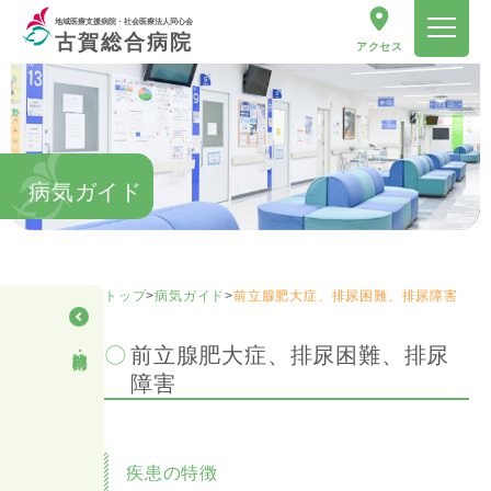
地域医療支援病院・社会医療法人同心会
古賀総合病院
アクセス
病気ガイド
トップ
>
病気ガイド
>
前立腺肥大症、排尿困難、排尿障害
診療科・部門
前立腺肥大症、排尿困難、排尿
障害
疾患の特徴