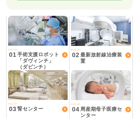
PICK UP
PICK UP
01
02
手術支援ロボット
最新放射線治療装
「ダヴィンチ」
置
（ダビンチ）
PICK UP
PICK UP
03
04
腎センター
周産期母子医療セ
ンター