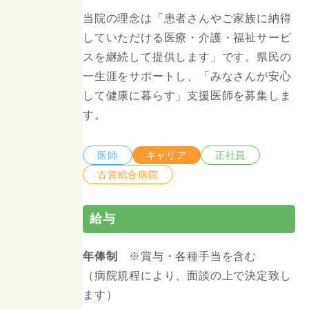
当院の理念は「患者さんやご家族に納得
していただける医療・介護・福祉サービ
スを継続して提供します」です。県⺠の
⼀⽣涯をサポートし、「みなさんが安⼼
して健康に暮らす」⽀援医師を募集しま
す。
医師
キャリア
正社員
古賀総合病院
給与
年俸制
※賞与・各種手当を含む
（病院規程により、⾯談の上で決定致し
ます）