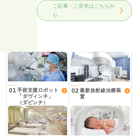
ご応募・ご見学はこちらか
ら
PICK UP
PICK UP
01
02
手術支援ロボット
最新放射線治療装
「ダヴィンチ」
置
（ダビンチ）