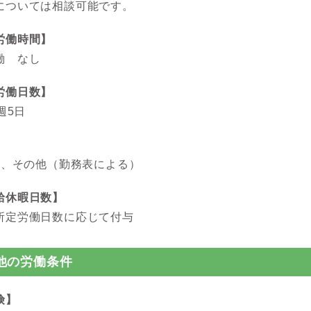
については相談可能です。
労働時間】
働 なし
労働日数】
週5日
】
祝日、その他（勤務表による）
給休暇日数】
所定労働日数に応じて付与
他の労働条件
険】