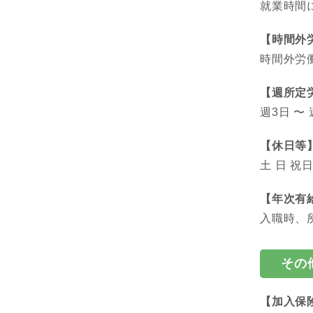
就業時間
【時間外
時間外労
【週所定
週3日 〜 
【休日等
土 日 
【年次有
入職時、
その
【加入保