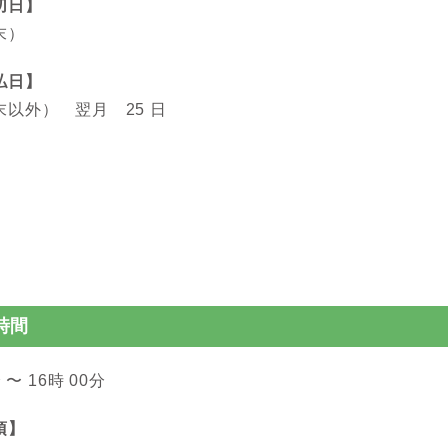
切日】
末）
払日】
以外） 翌月 25 日
時間
 〜 16時 00分
項】