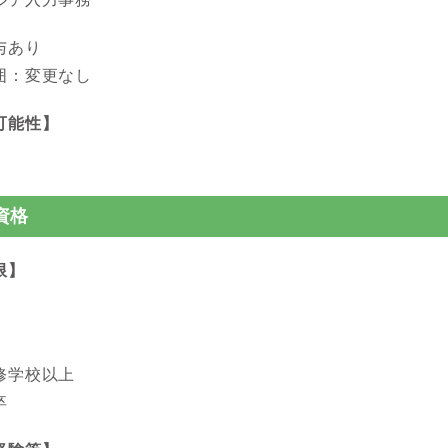
与あり
囲：変更なし
可能性】
資格
限】
修学校以上
卒