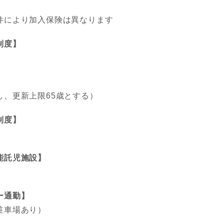
件により加入保険は異なります
制度】
】
し、更新上限65歳とする）
制度】
能託児施設】
ー通勤】
駐車場あり）