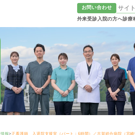
お問い合わせ
外来受診
入院の方へ
診療
用情報
>
正看護師 入退院支援室（パート：6時間）／古賀総合病院（宮崎