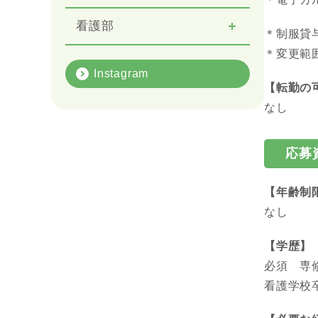
看護部
＊制服貸
＊変更範
Instagram
【転勤の
なし
応募
【年齢制
なし
【学歴】
必須 専
看護学校