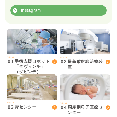
Instagram
PICK UP
PICK UP
01
02
手術支援ロボット
最新放射線治療装
「ダヴィンチ」
置
（ダビンチ）
PICK UP
PICK UP
03
04
腎センター
周産期母子医療セ
ンター