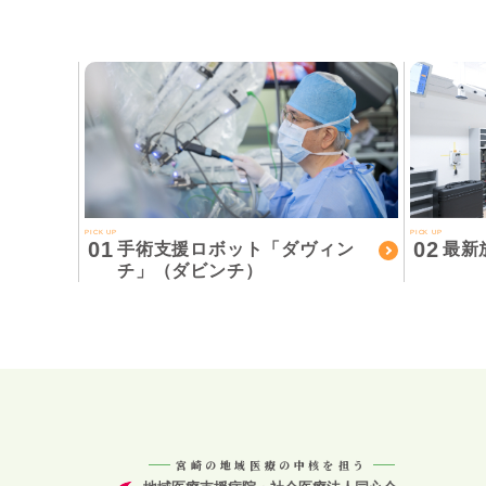
PICK UP
PICK UP
01
02
手術支援ロボット「ダヴィン
最新
チ」（ダビンチ）
宮崎の地域医療の中核を担う