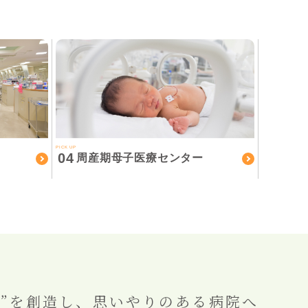
PICK UP
04
周産期母子医療センター
”を創造し、
思いやりのある病院へ