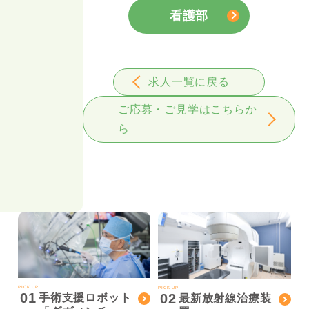
看護部
求人一覧に戻る
ご応募・ご見学はこちらか
ら
PICK UP
PICK UP
01
02
手術支援ロボット
最新放射線治療装