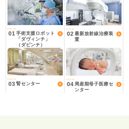
PICK UP
PICK UP
01
02
手術支援ロボット
最新放射線治療装
「ダヴィンチ」
置
（ダビンチ）
PICK UP
PICK UP
03
04
腎センター
周産期母子医療セ
ンター