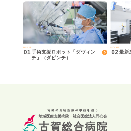
PICK UP
PICK UP
01
02
手術支援ロボット「ダヴィン
最新
チ」（ダビンチ）
宮崎の地域医療の中核を担う
地域医療支援病院・社会医療法人同心会
古賀総合病院