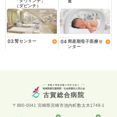
「ダヴィンチ」
置
（ダビンチ）
PICK UP
PICK UP
03
04
腎センター
周産期母子医療セ
ンター
宮崎の地域医療の中核を担う
地域医療支援病院・社会医療法人同心会
古賀総合病院
〒880-0041 宮崎県宮崎市池内町数太木1749-1