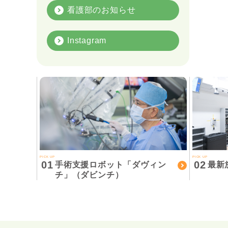
看護部のお知らせ
Instagram
PICK UP
PICK UP
01
02
手術支援ロボット「ダヴィン
最新
チ」（ダビンチ）