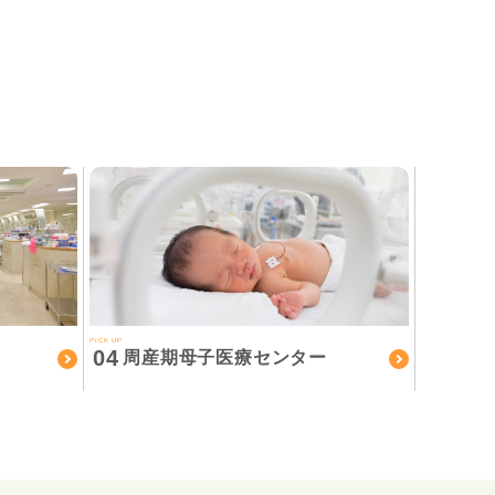
PICK UP
04
周産期母子医療センター