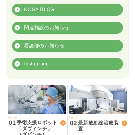
KOGA BLOG
関連施設のお知らせ
看護部のお知らせ
Instagram
PICK UP
PICK UP
01
02
手術支援ロボット
最新放射線治療装
「ダヴィンチ」
置
（ダビンチ）