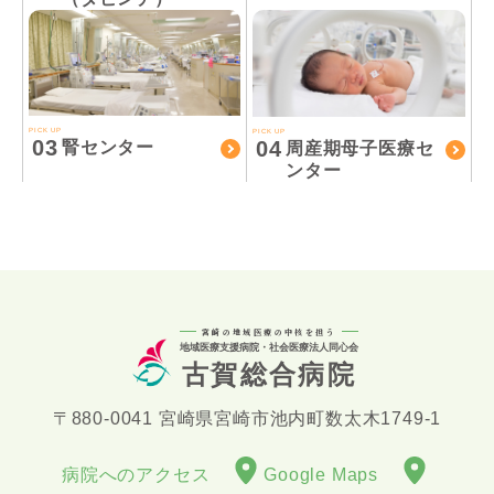
PICK UP
PICK UP
03
04
腎センター
周産期母子医療セ
ンター
宮崎の地域医療の中核を担う
地域医療支援病院・社会医療法人同心会
古賀総合病院
〒880-0041 宮崎県宮崎市池内町数太木1749-1
病院へのアクセス
Google Maps