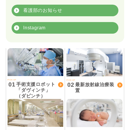
看護部のお知らせ
Instagram
PICK UP
PICK UP
01
02
手術支援ロボット
最新放射線治療装
「ダヴィンチ」
置
（ダビンチ）