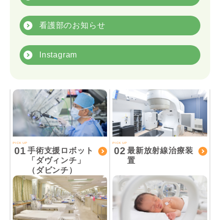
看護部のお知らせ
Instagram
PICK UP
PICK UP
01
02
手術支援ロボット
最新放射線治療装
「ダヴィンチ」
置
（ダビンチ）