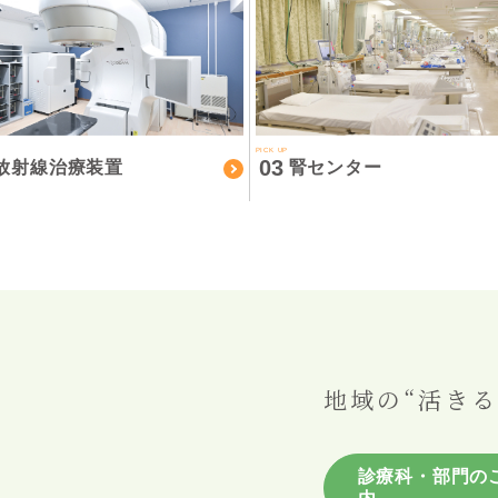
PICK UP
03
放射線治療装置
腎センター
地域の“活きる
診療科・部門の