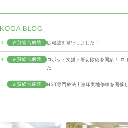
OGA BLOG
古賀総合病院
30
広報誌を発行しました！
古賀総合病院
24
ロボット支援下肝切除術を開始！ ロ
た！
古賀総合病院
01
NST専門療法士臨床実地修練を開催