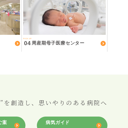
PICK UP
04
周産期母子医療センター
”を創造し、
思いやりのある病院へ
ご案
病気ガイド