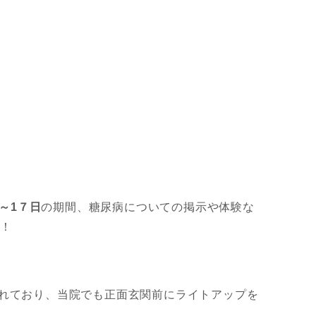
日～1７日
の期間、糖尿病についての掲示や体験な
す！
れており、当院でも正面玄関前にライトアップを