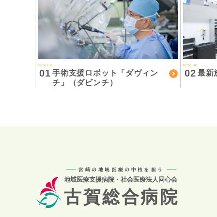
PICK UP
PICK UP
01
02
手術支援ロボット「ダヴィン
最新
チ」（ダビンチ）
宮崎の地域医療の中核を担う
地域医療支援病院・社会医療法人同心会
古賀総合病院