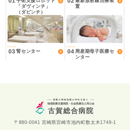
01
02
手術支援ロボット
最新放射線治療装
「ダヴィンチ」
置
（ダビンチ）
PICK UP
PICK UP
03
04
腎センター
周産期母子医療セ
ンター
宮崎の地域医療の中核を担う
地域医療支援病院・社会医療法人同心会
古賀総合病院
〒880-0041 宮崎県宮崎市池内町数太木1749-1